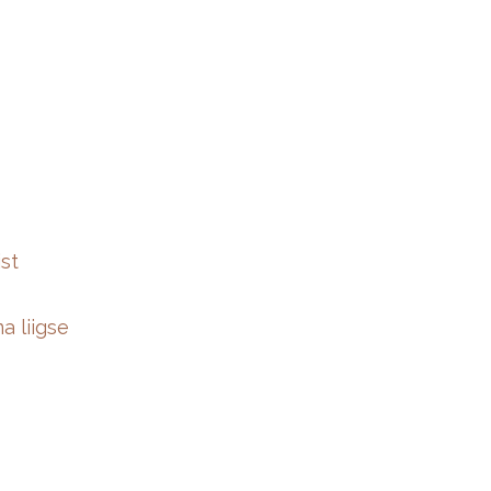
ist
a liigse