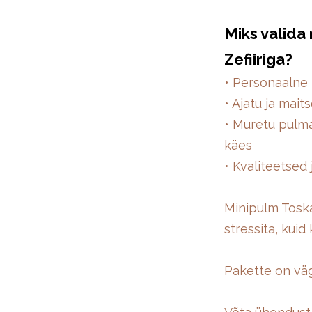
Miks valida
Zefiiriga?
• Personaalne 
• Ajatu ja mai
• Muretu pulma
käes
• Kvaliteetsed
Minipulm Toska
stressita, kuid
Pakette on väg