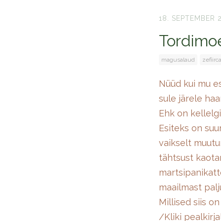
18. SEPTEMBER 
Tordimo
magusalaud
zefiirc
Nüüd kui mu es
sule järele ha
Ehk on kellelgi
Esiteks on suu
vaikselt muut
tähtsust kaota
martsipanikatte
maailmast palj
Millised siis 
/Kliki pealkirja