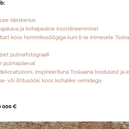
b:
use täisteenus
 ajakava ja kohapealne koordineerimine)
tust koos hommikusöögiga kuni 6-le inimesele Toskaa
lset pulmafotograafi
le pulmapäeval
a dekoratsiooni, inspireerituna Toskaana loodusest ja 
una- või õhtusööki koos kohalike veinidega
0 000 €