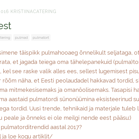
2016
KRISTIINACATERING
est
atering
pulmad
pulmatort
imene täispikk pulmahooaeg õnnelikult seljataga, ot
arata, et jagada teiega oma tähelepanekuid (pulma)to
, kel see raske valik alles ees, sellest lugemisest pisu
r rõõm näha, et Eesti peolaudadel hakkavad tordid, 
uma mitmekesisemaks ja omanöolisemaks. Tasapisi 
ma aastaid pulmatordi sünonüümina eksisteerinud s
ga tordid. Uusi trende, tehnikaid ja materjale tuleb l
u peale ja õnneks ei ole meilgi nende eest pääsu:)
on pulmatorditrendid aastal 2017?
l ja loe kogu artiklit/