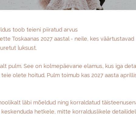
ldus toob teieni piiratud arvus
tte Toskaanas 2027 aastal - neile, kes väärtustavad i
uretut luksust.
tsalt pulm. See on kolmepäevane elamus, kus iga deta
teie olete hoitud. Pulm toimub kas 2027 aasta aprillis
hoolikalt läbi mõeldud ning korraldatud täisteenusen
 keskenduda hetkele, mitte korralduslikele detailidel