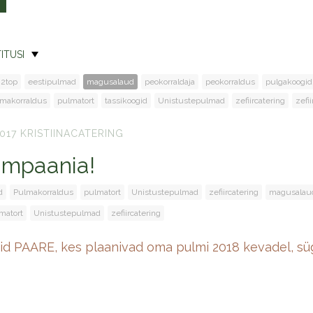
ITUSI
2top
eestipulmad
magusalaud
peokorraldaja
peokorraldus
pulgakoogid
makorraldus
pulmatort
tassikoogid
Unistustepulmad
zefiircatering
zefi
017
KRISTIINACATERING
mpaania!
d
Pulmakorraldus
pulmatort
Unistustepulmad
zefiircatering
magusalau
matort
Unistustepulmad
zefiircatering
 PAARE, kes plaanivad oma pulmi 2018 kevadel, sügis