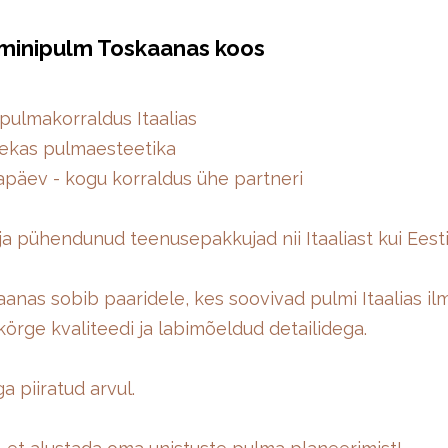
 minipulm Toskaanas koos
pulmakorraldus Itaalias
tsekas pulmaesteetika
päev - kogu korraldus ühe partneri
 ja pühendunud teenusepakkujad nii Itaaliast kui Eest
anas sobib paaridele, kes soovivad pulmi Itaalias ilm
 körge kvaliteedi ja labimõeldud detailidega.
a piiratud arvul.