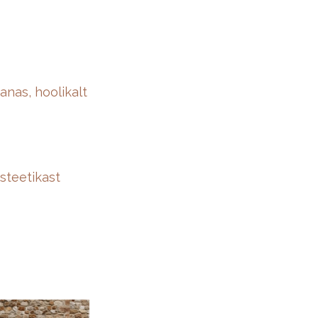
nas, hoolikalt
esteetikast