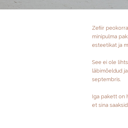
Zefiir peokorra
minipulma pake
esteetikat ja m
See ei ole lih
läbimõeldud ja 
septembris.
Iga pakett on 
et sina saaksid