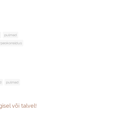
pulmad
irpeokorraldus
d
pulmad
el või talvel!