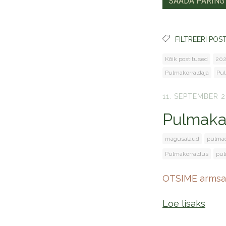
FILTREERI POST
Kõik postitused
202
Pulmakorraldaja
Pul
11. SEPTEMBER 2
Pulmaka
magusalaud
pulma
Pulmakorraldus
pul
OTSIME armsaid
Loe lisaks