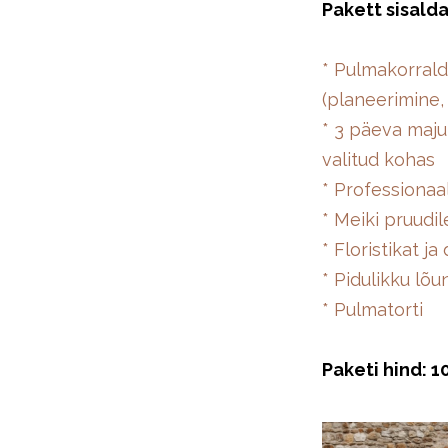
Pakett sisalda
* Pulmakorrald
(planeerimine,
* 3 päeva maju
valitud kohas
* Professionaa
* Meiki pruudi
* Floristikat j
* Pidulikku lõ
* Pulmatorti
Paketi hind: 1