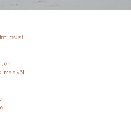
ntiimsust,
il on
, mais või
a,
e.