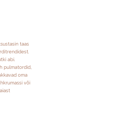
sustasin taas
rditrendidest.
tki abi.
sh pulmatordid,
hakkavad oma
uhkrumassi või
aiast