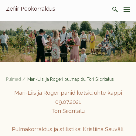
Zefiir Peokorraldus
/
Pulmad
Mari-Liisi ja Rogeri pulmapidu Tori Siidritalus
Mari-Liis ja Roger panid ketsid ühte kappi
09.07.2021
Tori Siidritalu
Pulmakorraldus ja stilistika: Kristiina Sauväli,