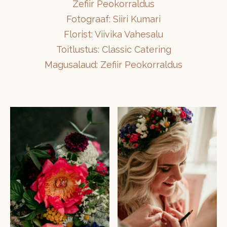
Zefiir Peokorraldus
Fotograaf: Siiri Kumari
Florist: Viivika Vahesalu
Toitlustus: Classic Catering
Magusalaud: Zefiir Peokorraldus