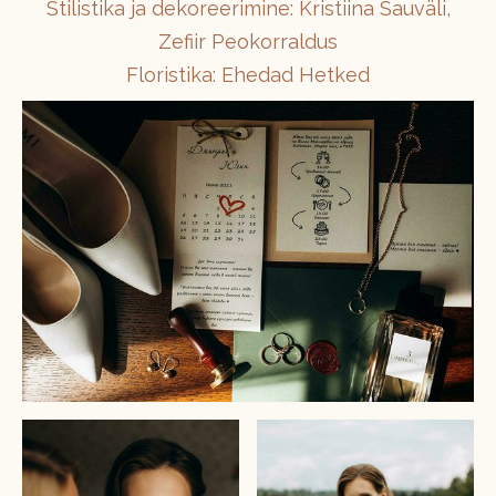
Stilistika ja dekoreerimine: Kristiina Sauväli,
Zefiir Peokorraldus
Floristika: Ehedad Hetked