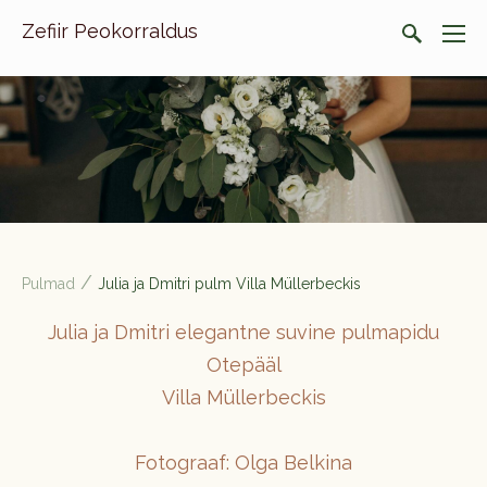
Zefiir Peokorraldus
/
Pulmad
Julia ja Dmitri pulm Villa Müllerbeckis
Julia ja Dmitri elegantne suvine pulmapidu
Otepääl
Villa Müllerbeckis
Fotograaf: Olga Belkina