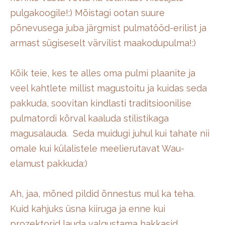
pulgakoogile!:) Mõistagi ootan suure
põnevusega juba järgmist pulmatööd-erilist ja
armast sügiseselt värvilist maakodupulma!:)
Kõik teie, kes te alles oma pulmi plaanite ja
veel kahtlete millist magustoitu ja kuidas seda
pakkuda, soovitan kindlasti traditsioonilise
pulmatordi kõrval kaaluda stilistikaga
magusalauda. Seda muidugi juhul kui tahate nii
omale kui külalistele meelierutavat Wau-
elamust pakkuda:)
Ah, jaa, mõned pildid õnnestus mul ka teha.
Kuid kahjuks üsna kiiruga ja enne kui
prozektorid lauda valgustama hakkasid,