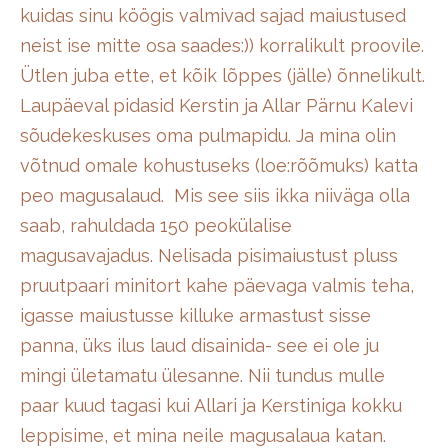
kuidas sinu köögis valmivad sajad maiustused
neist ise mitte osa saades:)) korralikult proovile.
Ütlen juba ette, et kõik lõppes (jälle) õnnelikult.
Laupäeval pidasid Kerstin ja Allar Pärnu Kalevi
sõudekeskuses oma pulmapidu. Ja mina olin
võtnud omale kohustuseks (loe:rõõmuks) katta
peo magusalaud. Mis see siis ikka niiväga olla
saab, rahuldada 150 peokülalise
magusavajadus. Nelisada pisimaiustust pluss
pruutpaari minitort kahe päevaga valmis teha,
igasse maiustusse killuke armastust sisse
panna, üks ilus laud disainida- see ei ole ju
mingi ületamatu ülesanne. Nii tundus mulle
paar kuud tagasi kui Allari ja Kerstiniga kokku
leppisime, et mina neile magusalaua katan.