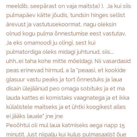
meeldib, seepärast on vaja maitsta:) ). Ja kui siis
pulmapäev kätte jõudis, tundsin hinges sellist
ärevust ja vastutusekoormat, nagu oleksin
olnud kogu pulma õnnestumise eest vastutav.
Ja eks omamoodi ju olingi, sest kui
pulmatordiga oleks midagi juhtunud, siis....
uhh...ei taha kohe mitte mõeldagi. Nii vasardasid
peas erinevad hirmud, a la "peaasi, et kookide
glasuur vastu peaks ja tort õnnestuks ja laua
disain ülejäänud peo omaga sobituks ja et ma
lauda kattes ei komistaks vaagnatega ja et ikka
külalistele maitseks ja et ühtki koogikest alles
ei jääks lauale" jne jne
Peoõhtul oli mul laua katmiseks aega napp 15
minutit. Just niipalju kui kulus pulmasaalist õue