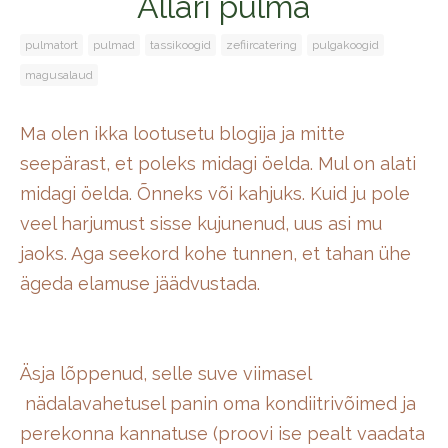
Allari pulma
pulmatort
pulmad
tassikoogid
zefiircatering
pulgakoogid
magusalaud
Ma olen ikka lootusetu blogija ja mitte
seepärast, et poleks midagi öelda. Mul on alati
midagi öelda. Õnneks või kahjuks. Kuid ju pole
veel harjumust sisse kujunenud, uus asi mu
jaoks. Aga seekord kohe tunnen, et tahan ühe
ägeda elamuse jäädvustada.
Äsja lõppenud, selle suve viimasel
nädalavahetusel panin oma kondiitrivõimed ja
perekonna kannatuse (proovi ise pealt vaadata