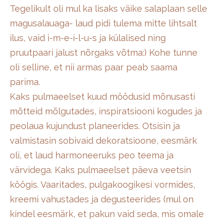
Tegelikult oli mul ka lisaks väike salaplaan selle
magusalauaga- laud pidi tulema mitte lihtsalt
ilus, vaid i-m-e-i-l-u-s ja külalised ning
pruutpaari jalust nõrgaks võtma:) Kohe tunne
oli selline, et nii armas paar peab saama
parima.
Kaks pulmaeelset kuud möödusid mõnusasti
mõtteid mõlgutades, inspiratsiooni kogudes ja
peolaua kujundust planeerides. Otsisin ja
valmistasin sobivaid dekoratsioone, eesmärk
oli, et laud harmoneeruks peo teema ja
värvidega. Kaks pulmaeelset päeva veetsin
köögis. Vaaritades, pulgakoogikesi vormides,
kreemi vahustades ja degusteerides (mul on
kindel eesmärk, et pakun vaid seda, mis omale