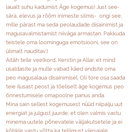
laualt suhu kadumist. Äge kogemus! Just see-
sära, elevus ja rõõm inimeste silmis- ongi see,
mille pärast ma seda peolaudade disainimist ja
magusavalmistamist niiväga armastan. Pakkuda
teistele oma loominguga emotsiooni, see on
ülimalt nauditav:)
Aitäh teile veelkord, Kerstin ja Allar, et mind
usaldasite ja mulle vabad käed andsite oma
peo magusalaua disainimisel. Oli tore osa saada
teie ilusast peost ja tõeliselt äge kogemus peo
õnnestumisele omapoolne panus anda.
Mina sain sellest kogemusest nüüd niipalju uut
energiat ja julgust juurde, et olen valmis vastu
minema uutele põnevatele väljakutsetele ja ei
kõhkle vastu võtta ka tellimust viiesajale