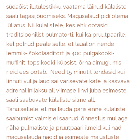
südaöist ilutulestikku vaatama läinud külaliste
saali tagasijõudmiseks. Magusalaud pidi olema
üllatus. Nii külalistele, kes ehk ootasid
traditsioonilist pulmatorti, kui ka pruutpaarile,
kel polnud peale selle, et laual on nende
lemmik- šokolaaditort ja 400 pulgakooki-
muffinit-topsikooki-küpsist, õrna aimugi, mis
neid ees ootab. Need 15 minutit lendasid kui
linnutiivul ja laud sai värisevate käte ja kasvava
adrenaliinilaksu all viimase lihvi juba esimeste
saali saabuvate külaliste silme all.
Tänu sellele, et ma lauda päris enne külaliste
saabumist valmis ei saanud, õnnestus mul aga
näha pulmaliste ja pruutpaari ilmeid kui nad
magusalauda nägid ja esimeste maiustuste