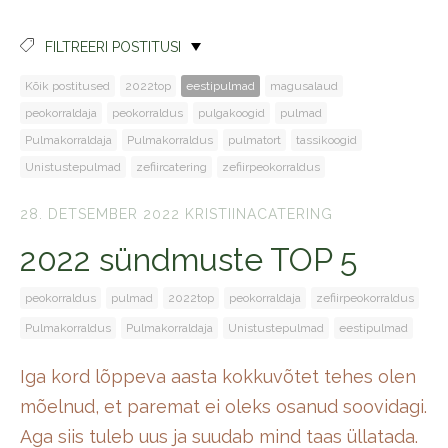
FILTREERI POSTITUSI
Kõik postitused
2022top
eestipulmad
magusalaud
peokorraldaja
peokorraldus
pulgakoogid
pulmad
Pulmakorraldaja
Pulmakorraldus
pulmatort
tassikoogid
Unistustepulmad
zefiircatering
zefiirpeokorraldus
28. DETSEMBER 2022
KRISTIINACATERING
2022 sündmuste TOP 5
peokorraldus
pulmad
2022top
peokorraldaja
zefiirpeokorraldus
Pulmakorraldus
Pulmakorraldaja
Unistustepulmad
eestipulmad
Iga kord lõppeva aasta kokkuvõtet tehes olen
mõelnud, et paremat ei oleks osanud soovidagi.
Aga siis tuleb uus ja suudab mind taas üllatada.