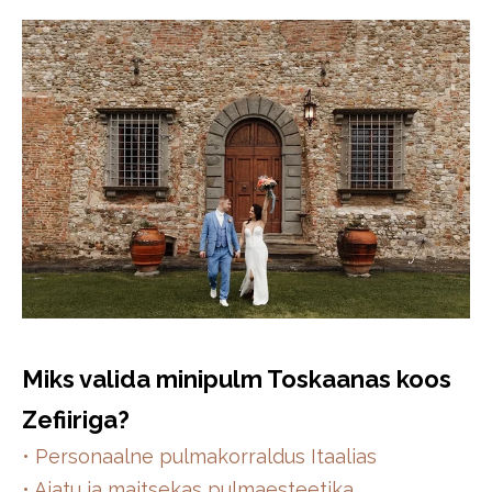
Miks valida minipulm Toskaanas koos
Zefiiriga?
• Personaalne pulmakorraldus Itaalias
• Ajatu ja maitsekas pulmaesteetika