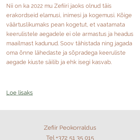
Nii on ka 2022 mu Zefiiri jaoks olnud täis
erakordseid elamusi, inimesi ja kogemusi. Kõige
väärtuslikumaks pean kogetut, et vaatamata
keerulistele aegadele ei ole armastus ja headus
maailmast kadunud. Soov tähistada ning jagada
oma õnne lähedaste ja sõpradega keeruliste
aegade kiuste säilib ja ehk isegi kasvab.
Loe lisaks
Zefiir Peokorraldus
Tel +372 51 35 015