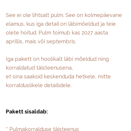
See ei ole lihtsalt pulm. See on kolmepäevane
elamus, kus iga detail on läbimõeldud ja teie
olete hoitud. Pulm toimub kas 2027 aasta
aprillis, mais või septembris.
Iga pakett on hoolikalt läbi mõeldud ning
korraldatud täisteenusena,
et sina saaksid keskenduda hetkele, mitte
korralduslikele detailidele.
Pakett sisaldab:
* Pulmakorralduse täisteenus