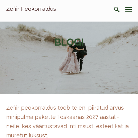
Zefiir Peokorraldus
BLOGI
.
Zefiir peokorraldus toob teieni piiratud arvus
minipulma pakette Toskaanas 2027 aastal -
neile, kes väärtustavad intiimsust, esteetikat ja
muretut luksust.