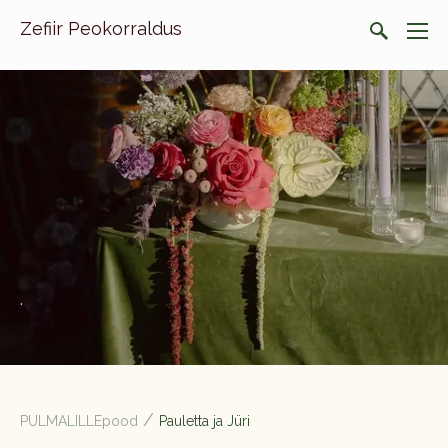
Zefiir Peokorraldus
.
/
PULMALILLEpood
Pauletta ja Jüri