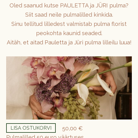
Oled saanud kutse PAULETTA ja JÜRI pulma?
Siit saad neile pulmalilled kinkida.
Sinu tellitud lilledest valmistab pulma florist
peokohta kaunid seaded.
Aitäh, et aitad Pauletta ja Jüri pulma lilleilu luua!
50,00 €
LISA OSTUKORVI
Pulmalilled 50 euro väärtuses