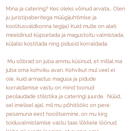
Mina ja catering? Kes oleks võinud arvata... Olen
ju juristipaberitega müügijuhtimise ja
koolitusvaldkonna tegija:) Kuid mulle on alati
meeldinud küpsetada ja magustoitu valmistada,
külalisi kostitada ning pidusid korraldada.
Mu sõbrad on juba ammu küsinud, et millal ma
juba oma kohviku avan. Kohvikut mul veel ei
ole, kuid armastus magusa ja pidude
korraldamise vastu on mind toonud
peolaudade stilistika ja cateringi juurde. Nüüd,
sel imelisel ajal, mil mu põhitööks on pere
pesamuna eest hoolitsemine, on mu kirg
toiduvalmistamise vastu taas lõkkele löönud.