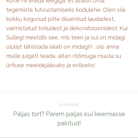
Kohe nii ereda leegiga, et avasin oma
tegemiste tutvustamiseks kodulehe. Olen siia
kokku kogunud pilte disainitud laudadest,
valmistatud toitudest ja dekoratsioonidest. Kui
Sullegi meeldib see, mis teen ja sul on midagi
olulist tähistada (alati on midagi!) , siis anna
mulle julgelt teada, aitan rõõmuga muuta su
ürituse meeldejäävaks ja eriliseks!
JÄRGMINE
Paljas tort? Parem paljas kui keemiasse
pakitud!