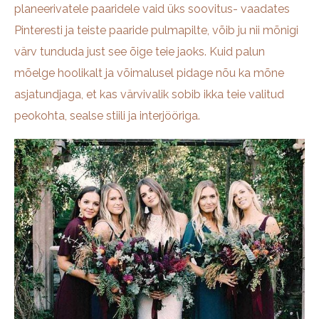
planeerivatele paaridele vaid üks soovitus- vaadates
Pinteresti ja teiste paaride pulmapilte, võib ju nii mõnigi
värv tunduda just see õige teie jaoks. Kuid palun
mõelge hoolikalt ja võimalusel pidage nõu ka mõne
asjatundjaga, et kas värvivalik sobib ikka teie valitud
peokohta, sealse stiili ja interjööriga.