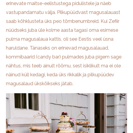
erinevate maitse-eelistustega pidulistele ja näeb
vastupandamatu välja. Pilkupüüdvast magusalauast
saab kõhklusteta üks peo tõmbenumbreid. Kui Zefiir
nüüdseks juba üle kolme aasta tagasi oma esimese
pulma magusalaua kattis, oli see Eestis veel üsna
haruldane. Tänaseks on erinevad magusalauad,
kommibaarid (candy bar) pulmades juba pigem sage
nähtus, mis teeb ainult rõõmu, sest isiklikult ma ei ole
näinud küll kedagi, keda üks rikkalik ja pilkupüüdev
magusalaud ükskõikseks jätab.