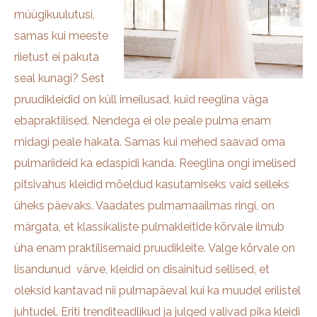
müügikuulutusi,
samas kui meeste
riietust ei pakuta
seal kunagi? Sest
pruudikleidid on küll imeilusad, kuid reeglina väga
ebapraktilised. Nendega ei ole peale pulma enam
midagi peale hakata. Samas kui mehed saavad oma
pulmariideid ka edaspidi kanda. Reeglina ongi imelised
pitsivahus kleidid mõeldud kasutamiseks vaid selleks
üheks päevaks. Vaadates pulmamaailmas ringi, on
märgata, et klassikaliste pulmakleitide kõrvale ilmub
üha enam praktilisemaid pruudikleite. Valge kõrvale on
lisandunud värve, kleidid on disainitud sellised, et
oleksid kantavad nii pulmapäeval kui ka muudel erilistel
juhtudel. Eriti trenditeadlikud ja julged valivad pika kleidi