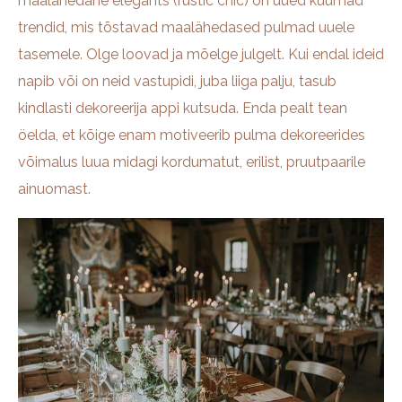
maalähedane elegants (rustic chic) on uued kuumad
trendid, mis tõstavad maalähedased pulmad uuele
tasemele. Olge loovad ja mõelge julgelt. Kui endal ideid
napib või on neid vastupidi, juba liiga palju, tasub
kindlasti dekoreerija appi kutsuda. Enda pealt tean
öelda, et kõige enam motiveerib pulma dekoreerides
võimalus luua midagi kordumatut, erilist, pruutpaarile
ainuomast.