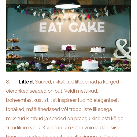
8.
Lilled.
Suured, rikkalikud lilleseinad ja kõrged
õierohked seaded on out. Veidi metsikud,
boheemlaslikust stiilist inspireeritud nö elegantselt
lohakad, määlähedased või troopiliste lilledega
miksitud kimbud ja seaded on praegu kindlasti kõige
trendikam valik. Kui peoruum seda võimaldab, siis
liiguvad seaded laudadelt lae alla rippuma. Kindla