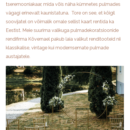
tseremooniakaar, mida võis näha kümnetes pulmades
vägagi erinevalt kaunistatuna. Tore on see, et kõigil
soovijatel on võimalik omale sellist kaart rentida ka
Eestist. Meie suurima valikuga pulmadekoratsioonide
rendifirma Kõvernael pakub laia valikut renditooteid nii
klassikalise, vintage kui modernsemate pulmade
austajatele.