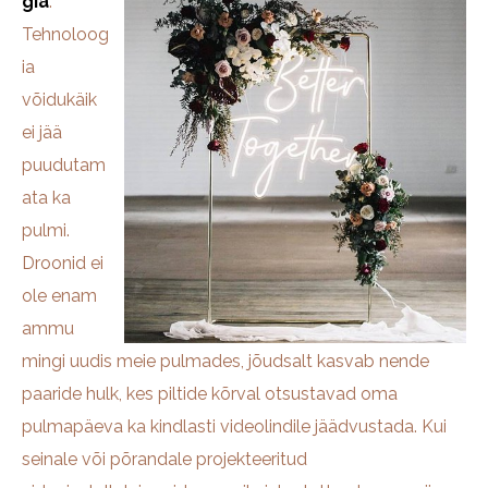
gia
.
Tehnoloog
ia
võidukäik
ei jää
puudutam
ata ka
pulmi.
Droonid ei
ole enam
ammu
mingi uudis meie pulmades, jõudsalt kasvab nende
paaride hulk, kes piltide kõrval otsustavad oma
pulmapäeva ka kindlasti videolindile jäädvustada. Kui
seinale või põrandale projekteeritud