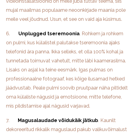
videoinstallatsioonid on meile juba tuttav teema, siis
mujal maailmas populaarne neoonkirjade maania pole
meile veel jõudnud. Usun, et see on vaid aja küsimus.
6.
Unplugged tseremoonia
. Rohkem ja rohkem
on pulmi, kus külalistel palutakse tseremoonia ajaks
telefonid ära panna. Ikka selleks, et olla 100% kohal ja
tunnetada toimuvat vahetult, mitte läbi kaamerasilma.
Lisaks on asjal ka teine eesmärk. Igas pulmas on
professionaalne fotograaf, kes kõige ilusamad hetked
jäädvustab. Peale pulmi soovib pruutpaar näha piltidelt
oma külaliste nägusid ja emotsioone, mitte telefone,
mis pildistamise ajal nägusid varjavad.
7.
Magusalaudade võidukäik jätkub
. Kaunilt
dekoreeritud rikkalik maguslaud pakub valikuvõimalust