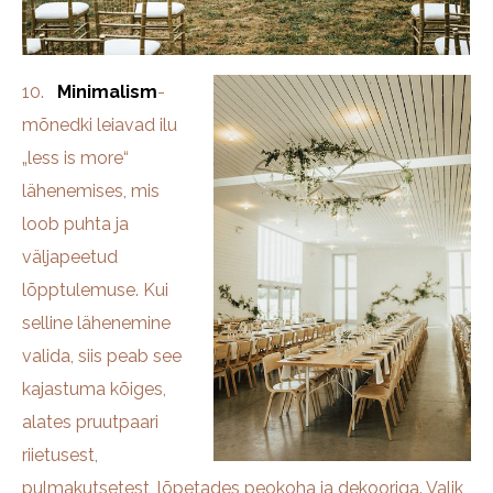
10.
Minimalism
-
mõnedki leiavad ilu
„less is more“
lähenemises, mis
loob puhta ja
väljapeetud
lõpptulemuse. Kui
selline lähenemine
valida, siis peab see
kajastuma kõiges,
alates pruutpaari
riietusest,
pulmakutsetest, lõpetades peokoha ja dekooriga. Valik