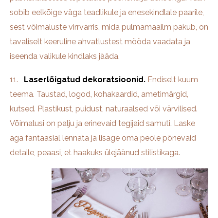
sobib eelkõige väga teadlikule ja enesekindlale paarile,
sest võimaluste virrvarris, mida pulmamaailm pakub, on
tavaliselt keeruline ahvatlustest mööda vaadata ja
iseenda valikule kindlaks jääda.
11.
Laserlõigatud dekoratsioonid.
Endiselt kuum
teema. Taustad, logod, kohakaardid, ametimärgid,
kutsed. Plastikust, puidust, naturaalsed või värvilised.
Võimalusi on palju ja erinevaid tegijaid samuti. Laske
aga fantaasial lennata ja lisage oma peole põnevaid
detaile, peaasi, et haakuks ülejäänud stilistikaga.