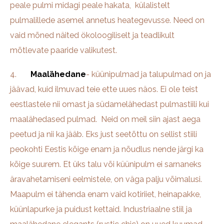
peale pulmi midagi peale hakata, külalistelt
pulmalillede asemel annetus heategevusse. Need on
vaid mõned näited ökoloogiliselt ja teadlikult
mõtlevate paaride valikutest.
4.
Maalähedane
- küünipulmad ja talupulmad on ja
jäävad, kuid ilmuvad teie ette uues näos. Ei ole teist
eestlastele nii omast ja südamelähedast pulmastiili kui
maalähedased pulmad. Neid on meil siin ajast aega
peetud ja nii ka jääb. Eks just seetõttu on sellist stiili
peokohti Eestis kõige enam ja nõudlus nende järgi ka
kõige suurem. Et üks talu või küünipulm ei sarnaneks
äravahetamiseni eelmistele, on väga palju võimalusi.
Maapulm ei tähenda enam vaid kotiriiet, heinapakke,
küünlapurke ja puidust kettaid. Industriaalne stiil ja