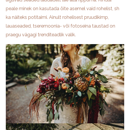
peale minek on kasutada õite asemel vaid rohelist, sh
ka näiteks potitaimi. Ainult rohelisest pruudikimp,
lauaseaded, tseremoonia- või fotoseina taustad on
praegu vägagi trenditeadlik valik.