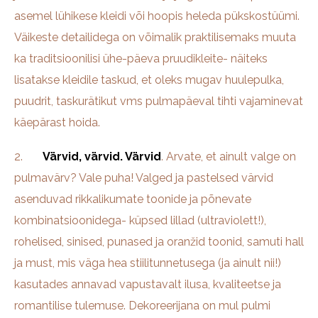
asemel lühikese kleidi või hoopis heleda pükskostüümi.
Väikeste detailidega on võimalik praktilisemaks muuta
ka traditsioonilisi ühe-päeva pruudikleite- näiteks
lisatakse kleidile taskud, et oleks mugav huulepulka,
puudrit, taskurätikut vms pulmapäeval tihti vajaminevat
käepärast hoida.
2.
Värvid, värvid. Värvid
. Arvate, et ainult valge on
pulmavärv? Vale puha! Valged ja pastelsed värvid
asenduvad rikkalikumate toonide ja põnevate
kombinatsioonidega- küpsed lillad (ultraviolett!),
rohelised, sinised, punased ja oranžid toonid, samuti hall
ja must, mis väga hea stiilitunnetusega (ja ainult nii!)
kasutades annavad vapustavalt ilusa, kvaliteetse ja
romantilise tulemuse. Dekoreerijana on mul pulmi