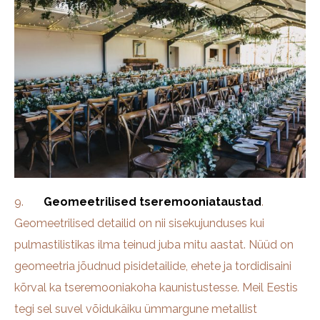
9.
Geomeetrilised tseremooniataustad
.
Geomeetrilised detailid on nii sisekujunduses kui
pulmastilistikas ilma teinud juba mitu aastat. Nüüd on
geomeetria jõudnud pisidetailide, ehete ja tordidisaini
kõrval ka tseremooniakoha kaunistustesse. Meil Eestis
tegi sel suvel võidukäiku ümmargune metallist