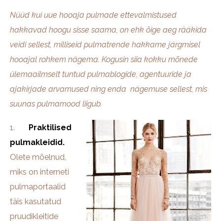
Nüüd kui uue hooaja pulmade ettevalmistused
hakkavad hoogu sisse saama, on ehk õige aeg rääkida
veidi sellest, milliseid pulmatrende hakkame järgmisel
hooajal rohkem nägema. Kogusin siia kokku mõnede
ülemaailmselt tuntud pulmablogide, agentuuride ja
ajakirjade arvamused ning enda nägemuse sellest, mis
suunas pulmamood liigub.
1.
Praktilised
pulmakleidid
.
Olete mõelnud,
miks on interneti
pulmaportaalid
täis kasutatud
pruudikleitide