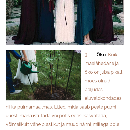
3.
Öko
. Kõik
maalähedane ja
öko on juba pikalt
moes olnud
paljudes
eluvaldkondades,
nii ka pulmamaailmas. Lilled, mida saab peale pulmi
uuesti maha istutada või potis edasi kasvatada,
võimalikult vähe plastikut ja muud nänni, millega pole