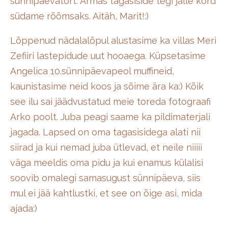
sünnipäevatort. Armas tagasiside tegi jälle kord
südame rõõmsaks. Aitäh, Marit!:)
Lõppenud nädalalõpul alustasime ka villas Meri
Zefiiri lastepidude uut hooaega. Küpsetasime
Angelica 10.sünnipäevapeol muffineid,
kaunistasime neid koos ja sõime ära ka:) Kõik
see ilu sai jäädvustatud meie toreda fotograafi
Arko poolt. Juba peagi saame ka pildimaterjali
jagada. Lapsed on oma tagasisidega alati nii
siirad ja kui nemad juba ütlevad, et neile niiiii
väga meeldis oma pidu ja kui enamus külalisi
soovib omalegi samasugust sünnipäeva, siis
mul ei jää kahtlustki, et see on õige asi, mida
ajada:)