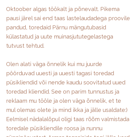
Oktoober algas töökalt ja põnevalt. Pikema
pausi järel sai end taas lastelaudadega proovile
pandud, toredaid Pärnu mängutubasid
külastatud ja uute muinasjututegelastega
tutvust tehtud.
Olen alati väga õnnelik kui mu juurde
pöörduvad uuesti ja uuesti tagasi toredad
püsikliendid või nende kaudu soovitatud uued
toredad kliendid. See on parim tunnustus ja
reklaam mu tööle ja olen väga õnnelik, et te
mul olemas olete ja mind ikka ja jälle usaldate:)
Eelmisel nädalalõpul oligi taas rõõm valmistada
toredale püsikliendile roosa ja nunnu