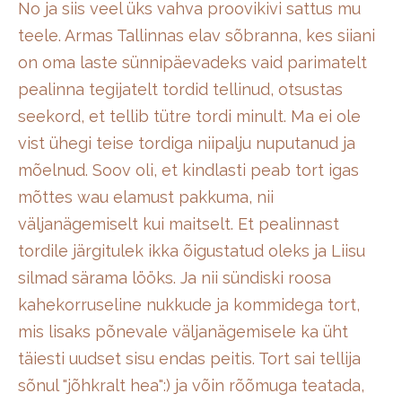
No ja siis veel üks vahva proovikivi sattus mu
teele. Armas Tallinnas elav sõbranna, kes siiani
on oma laste sünnipäevadeks vaid parimatelt
pealinna tegijatelt tordid tellinud, otsustas
seekord, et tellib tütre tordi minult. Ma ei ole
vist ühegi teise tordiga niipalju nuputanud ja
mõelnud. Soov oli, et kindlasti peab tort igas
mõttes wau elamust pakkuma, nii
väljanägemiselt kui maitselt. Et pealinnast
tordile järgitulek ikka õigustatud oleks ja Liisu
silmad särama lööks. Ja nii sündiski roosa
kahekorruseline nukkude ja kommidega tort,
mis lisaks põnevale väljanägemisele ka üht
täiesti uudset sisu endas peitis. Tort sai tellija
sõnul "jõhkralt hea"
:) ja võin rõõmuga teatada,