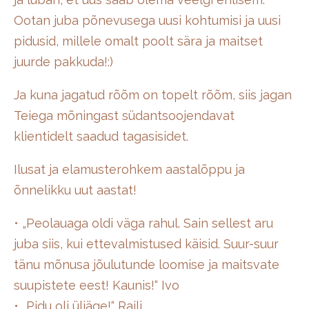
Ootan juba põnevusega uusi kohtumisi ja uusi
pidusid, millele omalt poolt sära ja maitset
juurde pakkuda!:)
Ja kuna jagatud rõõm on topelt rõõm, siis jagan
Teiega mõningast südantsoojendavat
klientidelt saadud tagasisidet.
Ilusat ja elamusterohkem aastalõppu ja
õnnelikku uut aastat!
• „Peolauaga oldi väga rahul. Sain sellest aru
juba siis, kui ettevalmistused käisid. Suur-suur
tänu mõnusa jõulutunde loomise ja maitsvate
suupistete eest! Kaunis!“ Ivo
• „Pidu oli üliäge!“ Raili