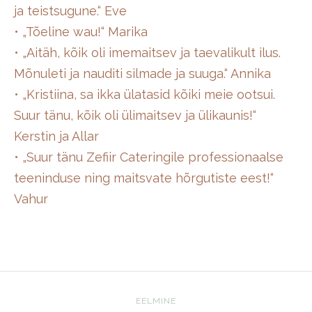
ja teistsugune.“ Eve
• „Tõeline wau!“ Marika
• „Aitäh, kõik oli imemaitsev ja taevalikult ilus.
Mõnuleti ja nauditi silmade ja suuga.“ Annika
• „Kristiina, sa ikka ülatasid kõiki meie ootsui.
Suur tänu, kõik oli ülimaitsev ja ülikaunis!“
Kerstin ja Allar
• „Suur tänu Zefiir Cateringile professionaalse
teeninduse ning maitsvate hõrgutiste eest!“
Vahur
EELMINE