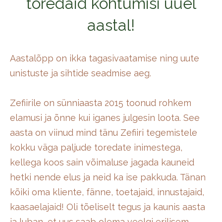
toredaid kohtumisi uuel
aastal!
Aastalõpp on ikka tagasivaatamise ning uute
unistuste ja sihtide seadmise aeg.
Zefiirile on sünniaasta 2015 toonud rohkem
elamusi ja õnne kui iganes julgesin loota. See
aasta on viinud mind tänu Zefiiri tegemistele
kokku väga paljude toredate inimestega,
kellega koos sain võimaluse jagada kauneid
hetki nende elus ja neid ka ise pakkuda. Tänan
kõiki oma kliente, fänne, toetajaid, innustajaid,
kaasaelajaid! Oli tõeliselt tegus ja kaunis aasta
ja luban, et uus saab olema veelgi erilisem.