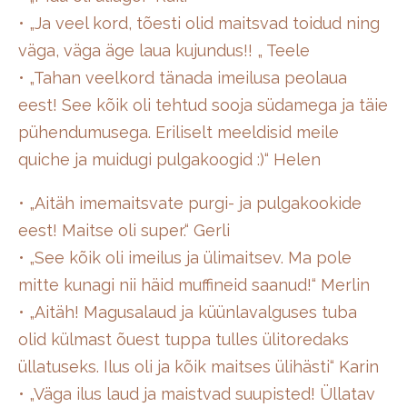
• „Ja veel kord, tõesti olid maitsvad toidud ning
väga, väga äge laua kujundus!! „ Teele
• „Tahan veelkord tänada imeilusa peolaua
eest! See kõik oli tehtud sooja südamega ja täie
pühendumusega. Eriliselt meeldisid meile
quiche ja muidugi pulgakoogid :)“ Helen
• „Aitäh imemaitsvate purgi- ja pulgakookide
eest! Maitse oli super.“ Gerli
• „See kõik oli imeilus ja ülimaitsev. Ma pole
mitte kunagi nii häid muffineid saanud!“ Merlin
• „Aitäh! Magusalaud ja küünlavalguses tuba
olid külmast õuest tuppa tulles ülitoredaks
üllatuseks. Ilus oli ja kõik maitses ülihästi“ Karin
• „Väga ilus laud ja maistvad suupisted! Üllatav